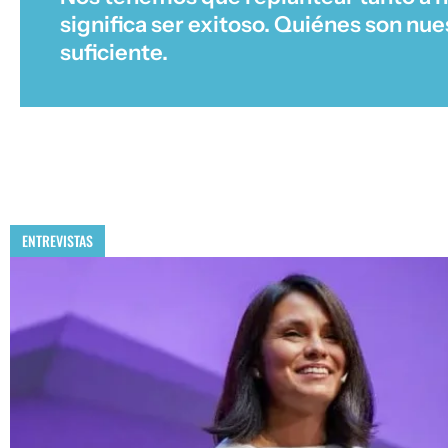
significa ser exitoso. Quiénes son nu
suficiente.
ENTREVISTAS