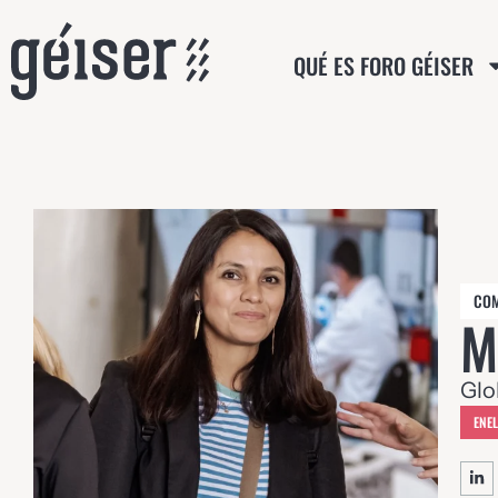
QUÉ ES FORO GÉISER
CO
M
Glo
ENEL