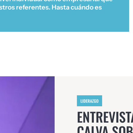
estros referentes. Hasta cuándo es
LIDERAZGO
ENTREVIST
CALVA SOB