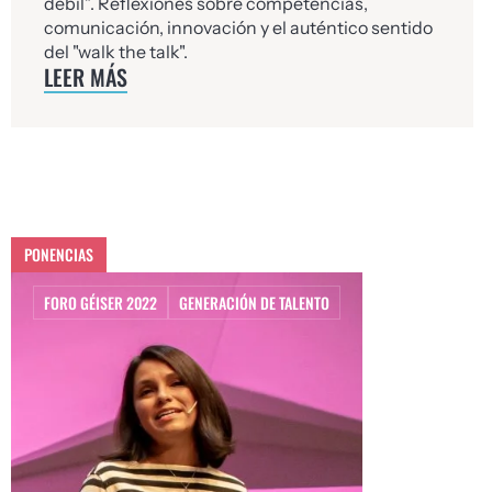
débil”. Reflexiones sobre competencias,
comunicación, innovación y el auténtico sentido
del "walk the talk".
LEER MÁS
PONENCIAS
FORO GÉISER 2022
GENERACIÓN DE TALENTO