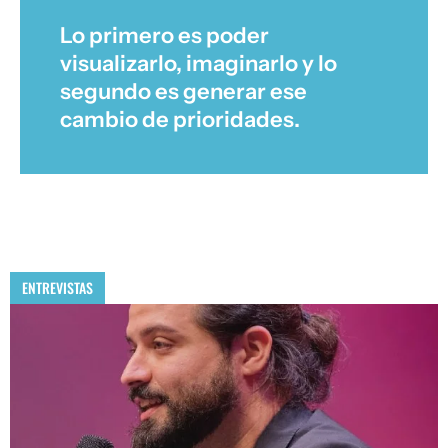
Lo primero es poder
visualizarlo, imaginarlo y lo
segundo es generar ese
cambio de prioridades.
ENTREVISTAS