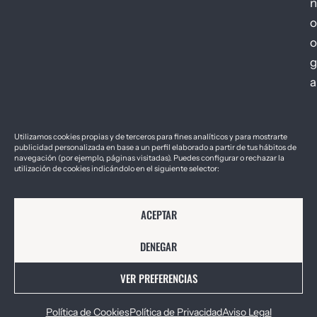
n
o
o
g
a
Utilizamos cookies propias y de terceros para fines analíticos y para mostrarte
publicidad personalizada en base a un perfil elaborado a partir de tus hábitos de
navegación (por ejemplo, páginas visitadas). Puedes configurar o rechazar la
utilización de cookies indicándolo en el siguiente selector:
2026 © Géiser – Foro de Innovación y
Aviso Legal
Política de Cookies
Política de Privacidad
Empresa Sostenible
ACEPTAR
DENEGAR
VER PREFERENCIAS
Política de Cookies
Política de Privacidad
Aviso Legal