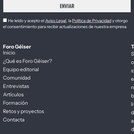
ENVIAR
He leído y acepto el
Aviso Legal
, la
Política de Privacidad
y otorgo
el consentimiento para recibir actualizaciones de nuestra empresa.
Foro Géiser
T
Inicio
S
¿Qué es Foro Géiser?
o
Equipo editorial
s
Comunidad
e
Entrevistas
n
Artículos
b
Formación
li
Retos y proyectos
d
Contacta
a
d