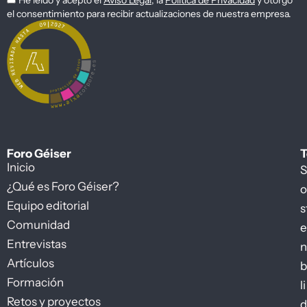
el consentimiento para recibir actualizaciones de nuestra empresa.
Foro Géiser
T
Inicio
S
¿Qué es Foro Géiser?
o
Equipo editorial
s
Comunidad
e
Entrevistas
n
Artículos
b
Formación
li
Retos y proyectos
d