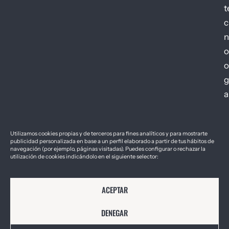
t
c
n
o
o
g
a
Utilizamos cookies propias y de terceros para fines analíticos y para mostrarte
publicidad personalizada en base a un perfil elaborado a partir de tus hábitos de
navegación (por ejemplo, páginas visitadas). Puedes configurar o rechazar la
utilización de cookies indicándolo en el siguiente selector:
2026 © Géiser – Foro de Innovación y
Aviso Legal
Política de Cookies
Política de Privacidad
Empresa Sostenible
ACEPTAR
DENEGAR