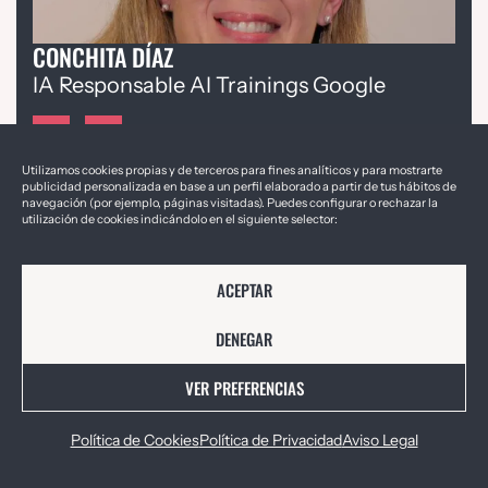
CONCHITA DÍAZ
IA Responsable AI Trainings Google
Utilizamos cookies propias y de terceros para fines analíticos y para mostrarte
publicidad personalizada en base a un perfil elaborado a partir de tus hábitos de
¿QUÉ APORTA AL FORO?
navegación (por ejemplo, páginas visitadas). Puedes configurar o rechazar la
utilización de cookies indicándolo en el siguiente selector:
Nos enseña a humanizar la IA.
Con ella,
entenderás las bases de la IA generativa
ACEPTAR
de forma accesible y perderás el miedo a
innovar, aún sin tener experiencia en
DENEGAR
tecnología.
VER PREFERENCIAS
Herramientas para que tu IA sea un
motor de bien social.
A través de su
Política de Cookies
Política de Privacidad
Aviso Legal
sesión, descubrirás que la tecnología tiene