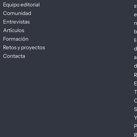
Equipo editorial
s
Comunidad
e
Entrevistas
n
Artículos
b
Formación
li
Retos y proyectos
d
Contacta
a
d
S