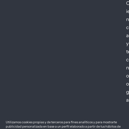
i
n
c
a
y
t
c
n
o
o
g
a
Utilizamos cookies propias y de terceros para fines analíticos y para mostrarte
publicidad personalizada en base a un perfil elaborado a partir de tus hábitos de