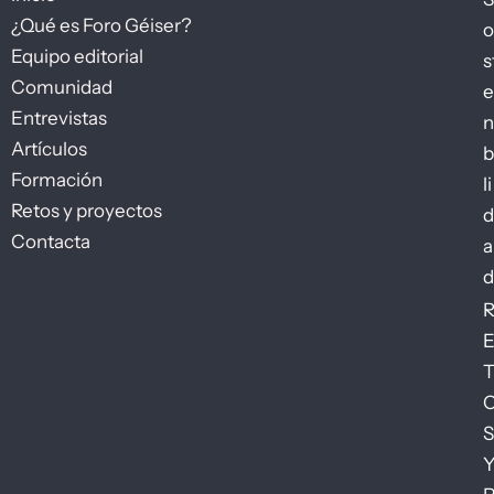
¿Qué es Foro Géiser?
o
Equipo editorial
s
Comunidad
e
Entrevistas
n
Artículos
b
Formación
li
Retos y proyectos
d
Contacta
a
d
S