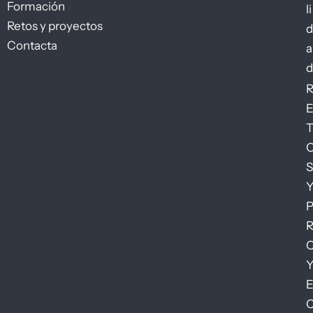
Formación
li
Retos y proyectos
d
Contacta
a
d
S