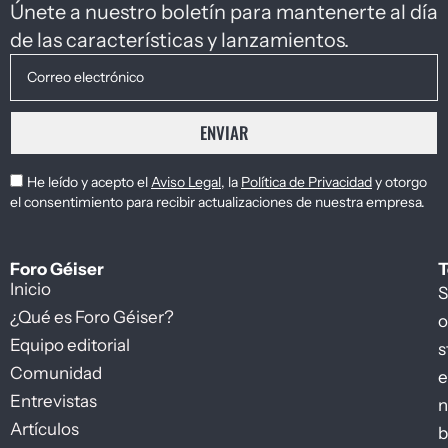
Únete a nuestro boletín para mantenerte al día
de las características y lanzamientos.
ENVIAR
He leído y acepto el
Aviso Legal
, la
Política de Privacidad
y otorgo
el consentimiento para recibir actualizaciones de nuestra empresa.
Foro Géiser
T
Inicio
S
¿Qué es Foro Géiser?
o
Equipo editorial
s
Comunidad
e
Entrevistas
n
Artículos
b