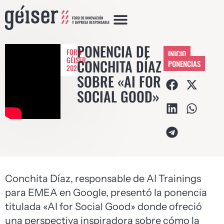
PONENCIA DE
FORO
INICIO
GÉISER
CONCHITA DÍAZ
PONENCIAS
2024
SOBRE «AI FOR
SOCIAL GOOD»
Conchita Díaz, responsable de AI Trainings
para EMEA en Google, presentó la ponencia
titulada «AI for Social Good» donde ofreció
una perspectiva inspiradora sobre cómo la