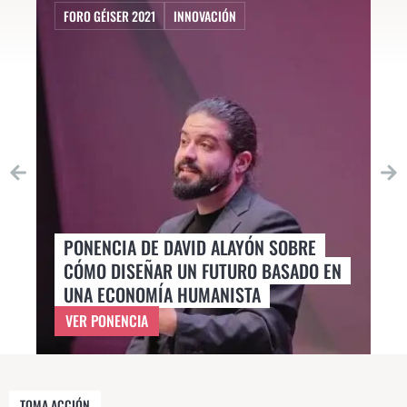
FORO GÉISER 2021
INNOVACIÓN
F
PONENCIA DE DAVID ALAYÓN SOBRE
P
CÓMO DISEÑAR UN FUTURO BASADO EN
T
UNA ECONOMÍA HUMANISTA
2
VER PONENCIA
V
TOMA ACCIÓN