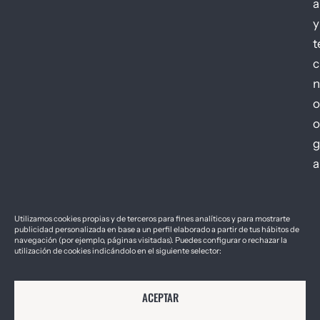
a
y
t
c
n
o
o
g
a
Utilizamos cookies propias y de terceros para fines analíticos y para mostrarte
publicidad personalizada en base a un perfil elaborado a partir de tus hábitos de
navegación (por ejemplo, páginas visitadas). Puedes configurar o rechazar la
utilización de cookies indicándolo en el siguiente selector:
2026 © Géiser – Foro de Innovación y
Aviso Legal
Política de Cookies
Política de Privacidad
Empresa Sostenible
ACEPTAR