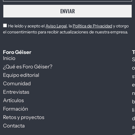
ENVIAR
He leído y acepto el
Aviso Legal
, la
Política de Privacidad
y otorgo
el consentimiento para recibir actualizaciones de nuestra empresa.
Foro Géiser
T
Inicio
S
¿Qué es Foro Géiser?
o
Equipo editorial
s
Comunidad
e
Entrevistas
n
Artículos
b
Formación
li
Retos y proyectos
d
Contacta
a