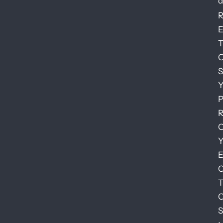
d
S
S