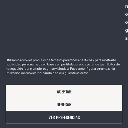
n
o
o
g
a
Utilizamos cookies propias y de terceros para fines analíticos y para mostrarte
publicidad personalizada en base a un perfil elaborado a partir de tus hábitos de
navegación (por ejemplo, páginas visitadas). Puedes configurar o rechazar la
utilización de cookies indicándolo en el siguiente selector:
2026 © Géiser – Foro de Innovación y
Aviso Legal
Política de Cookies
Política de Privacidad
Empresa Sostenible
ACEPTAR
DENEGAR
VER PREFERENCIAS